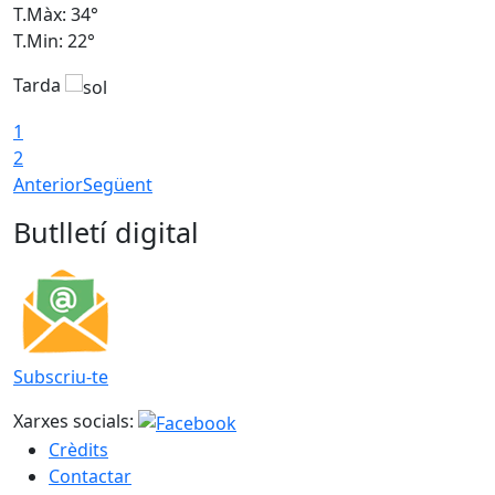
T.Màx: 34°
T
T.Min: 22°
T
Tarda
T
1
2
Anterior
Següent
Butlletí digital
Subscriu-te
Xarxes socials:
Crèdits
Contactar