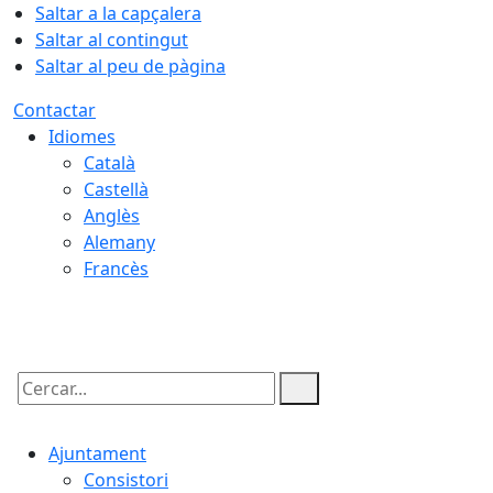
Saltar a la capçalera
Saltar al contingut
Saltar al peu de pàgina
Contactar
Idiomes
Català
Castellà
Anglès
Alemany
Francès
06.08.2026 | 17:03
Cercar:
Ajuntament
Consistori