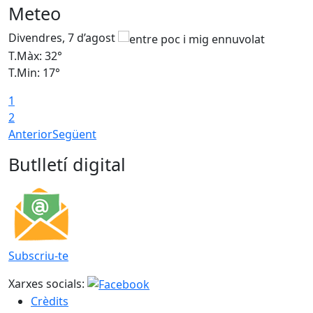
Meteo
Divendres, 7 d’agost
D
T.Màx: 32°
T
T.Min: 17°
T
1
T
2
Anterior
Següent
Butlletí digital
Subscriu-te
Xarxes socials:
Crèdits