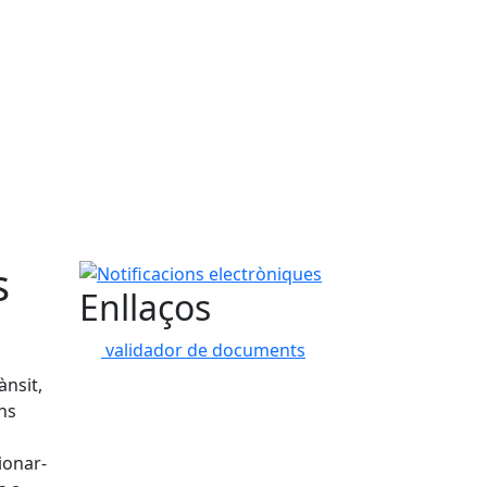
s
Notificacions electròniques
Enllaços
validador de documents
ànsit,
ns
ionar-