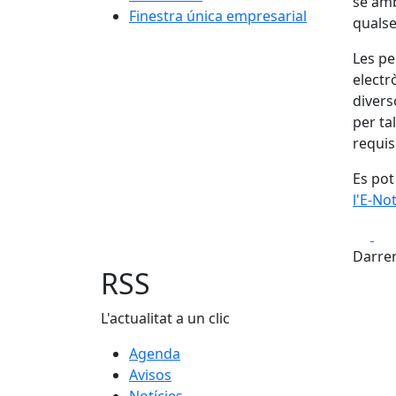
se amb
Finestra única empresarial
qualse
Les pe
electr
divers
per ta
requis
Es pot
l'E-N
Fa
Darrer
RSS
L'actualitat a un clic
Agenda
Avisos