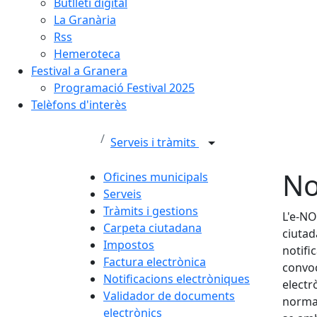
Butlletí digital
La Granària
Rss
Hemeroteca
Festival a Granera
Programació Festival 2025
Telèfons d'interès
Serveis i tràmits
No
Oficines municipals
Serveis
Tràmits i gestions
L'e-NO
Carpeta ciutadana
ciutad
Impostos
notifi
Factura electrònica
convoc
Notificacions electròniques
electr
Validador de documents
normat
electrònics