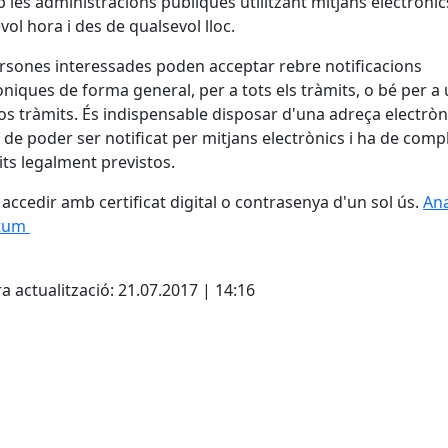
 les administracions públiques utilitzant mitjans electrònic
vol hora i des de qualsevol lloc.
rsones interessades poden acceptar rebre notificacions
òniques de forma general, per a tots els tràmits, o bé per a
os tràmits. És indispensable disposar d'una adreça electròn
l de poder ser notificat per mitjans electrònics i ha de compl
its legalment previstos.
 accedir amb certificat digital o contrasenya d'un sol ús.
Ana
otum
cebook
X
a actualització: 21.07.2017 | 14:16