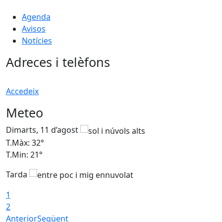
Agenda
Avisos
Notícies
Adreces i telèfons
Accedeix
Meteo
Dimarts, 11 d’agost
D
T.Màx: 32°
T
T.Min: 21°
T
Tarda
T
1
2
Anterior
Següent