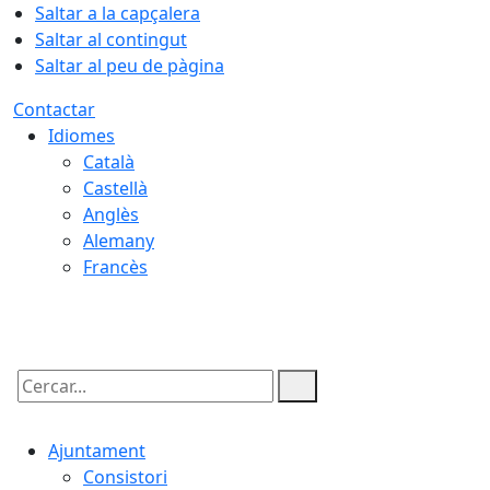
Saltar a la capçalera
Saltar al contingut
Saltar al peu de pàgina
Contactar
Idiomes
Català
Castellà
Anglès
Alemany
Francès
10.08.2026 | 19:15
Cercar:
Ajuntament
Consistori