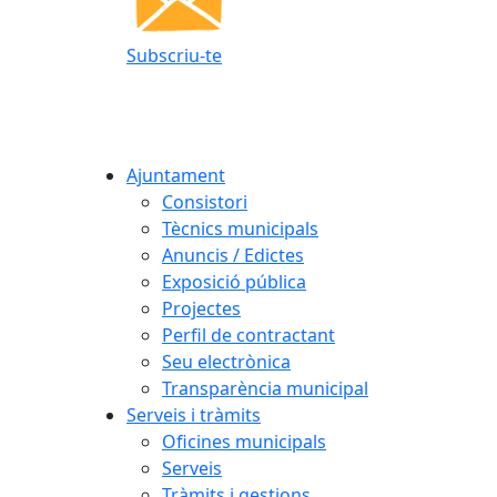
Subscriu-te
Ajuntament
Consistori
Tècnics municipals
Anuncis / Edictes
Exposició pública
Projectes
Perfil de contractant
Seu electrònica
Transparència municipal
Serveis i tràmits
Oficines municipals
Serveis
Tràmits i gestions