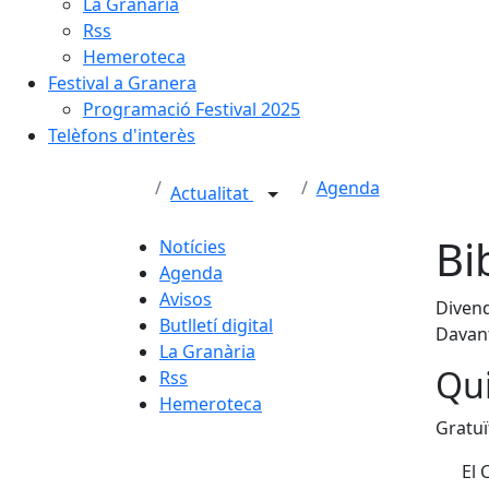
La Granària
Rss
Hemeroteca
Festival a Granera
Programació Festival 2025
Telèfons d'interès
Agenda
Actualitat
Bi
Notícies
Agenda
Avisos
Divend
Butlletí digital
Davant
La Granària
Qui
Rss
Hemeroteca
Gratuï
El 