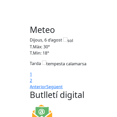
Meteo
Dijous, 6 d’agost
T.Màx: 30°
T.Min: 18°
Tarda
1
2
Anterior
Següent
Butlletí digital