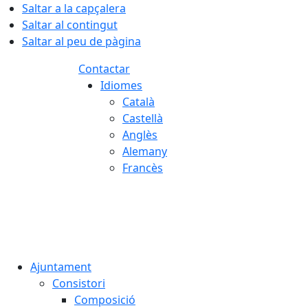
Saltar a la capçalera
Saltar al contingut
Saltar al peu de pàgina
Contactar
Idiomes
Català
Castellà
Anglès
Alemany
Francès
06.08.2026 | 10:10
Ajuntament
Consistori
Composició