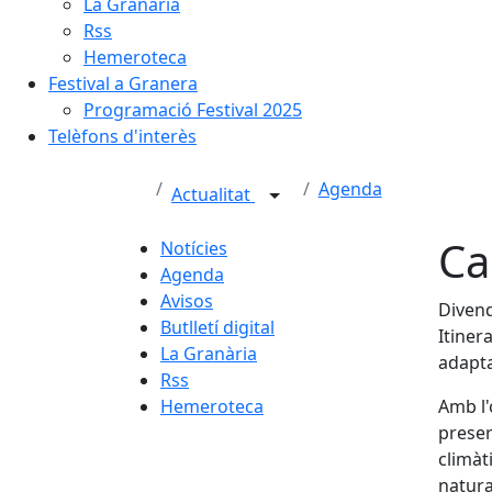
La Granària
Rss
Hemeroteca
Festival a Granera
Programació Festival 2025
Telèfons d'interès
Agenda
Actualitat
Ca
Notícies
Agenda
Avisos
Divend
Butlletí digital
Itiner
La Granària
adapta
Rss
Hemeroteca
Amb l'
preserv
climàt
natura