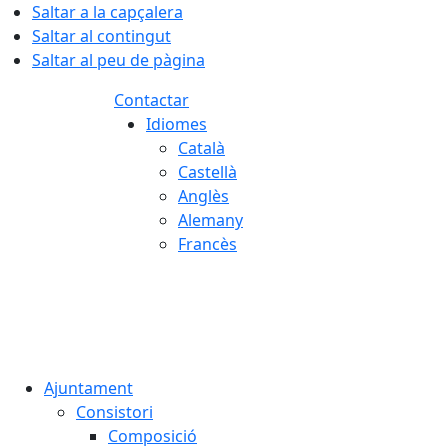
Saltar a la capçalera
Saltar al contingut
Saltar al peu de pàgina
Contactar
Idiomes
Català
Castellà
Anglès
Alemany
Francès
07.08.2026 | 12:44
Ajuntament
Consistori
Composició