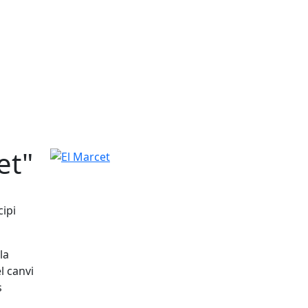
et"
El Marcet
cipi
la
el canvi
s