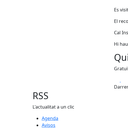
Es vis
El rec
Cal In
Hi hau
Qui
Gratuï
Fa
Darrer
RSS
L'actualitat a un clic
Agenda
Avisos