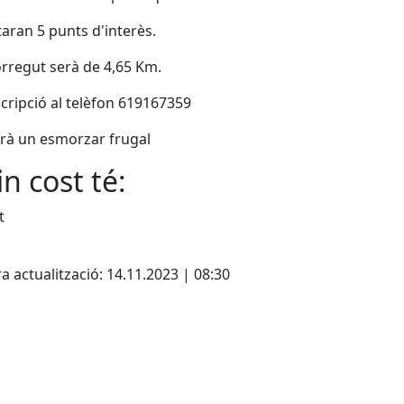
itaran 5 punts d'interès.
orregut serà de 4,65 Km.
scripció al telèfon 619167359
rà un esmorzar frugal
n cost té:
t
cebook
X
a actualització: 14.11.2023 | 08:30