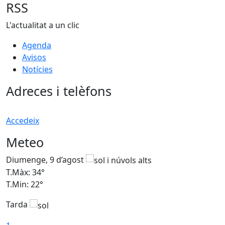
RSS
L'actualitat a un clic
Agenda
Avisos
Notícies
Adreces i telèfons
Accedeix
Meteo
Diumenge, 9 d’agost
D
T.Màx: 34°
T
T.Min: 22°
T
Tarda
T