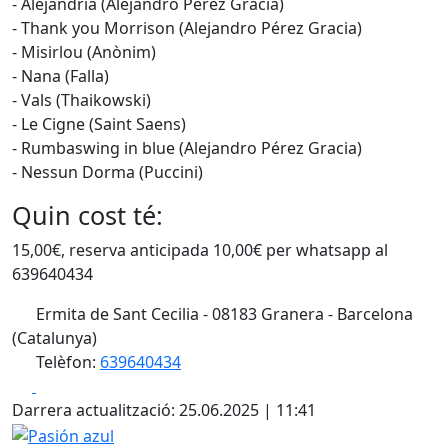
- Alejandría (Alejandro Pérez Gracia)
- Thank you Morrison (Alejandro Pérez Gracia)
- Misirlou (Anònim)
- Nana (Falla)
- Vals (Thaikowski)
- Le Cigne (Saint Saens)
- Rumbaswing in blue (Alejandro Pérez Gracia)
- Nessun Dorma (Puccini)
Quin cost té:
15,00€, reserva anticipada 10,00€ per whatsapp al
639640434
Ermita de Sant Cecilia - 08183 Granera - Barcelona
(Catalunya)
Telèfon:
639640434
Facebook
X
Darrera actualització: 25.06.2025 | 11:41
Pasión azul