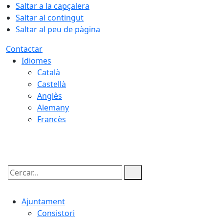
Saltar a la capçalera
Saltar al contingut
Saltar al peu de pàgina
Contactar
Idiomes
Català
Castellà
Anglès
Alemany
Francès
09.08.2026 | 08:21
Cercar:
Ajuntament
Consistori