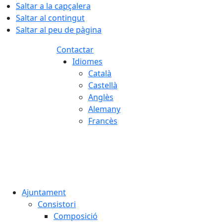
Saltar a la capçalera
Saltar al contingut
Saltar al peu de pàgina
Contactar
Idiomes
Català
Castellà
Anglès
Alemany
Francès
08.08.2026 | 06:08
Ajuntament
Consistori
Composició