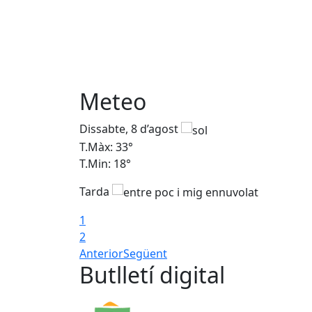
Meteo
Dissabte, 8 d’agost
T.Màx: 33°
T.Min: 18°
Tarda
1
2
Anterior
Següent
Butlletí digital