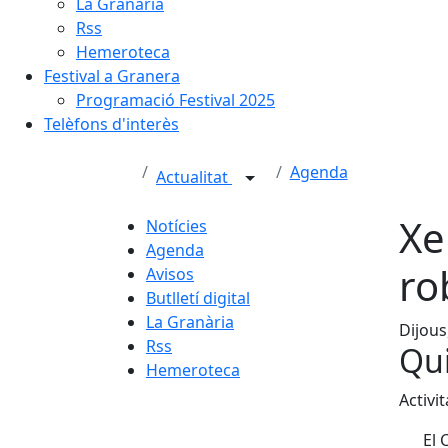
La Granària
Rss
Hemeroteca
Festival a Granera
Programació Festival 2025
Telèfons d'interès
Agenda
Actualitat
Xe
Notícies
Agenda
ro
Avisos
Butlletí digital
La Granària
Dijous
Rss
Qui
Hemeroteca
Activi
El 