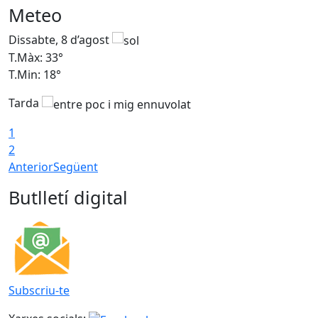
Meteo
Dissabte, 8 d’agost
D
T.Màx: 33°
T
T.Min: 18°
T
Tarda
1
2
Anterior
Següent
Butlletí digital
Subscriu-te