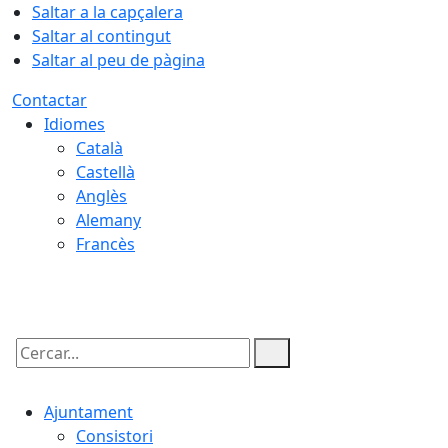
Saltar a la capçalera
Saltar al contingut
Saltar al peu de pàgina
Contactar
Idiomes
Català
Castellà
Anglès
Alemany
Francès
10.08.2026 | 01:55
Cercar:
Ajuntament
Consistori