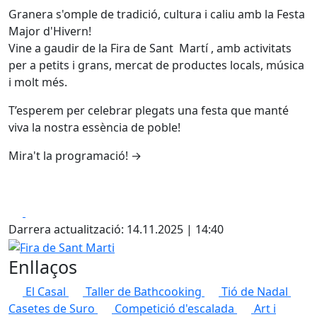
Granera s'omple de tradició, cultura i caliu amb la Festa
Major d'Hivern!
Vine a gaudir de la Fira de Sant Martí , amb activitats
per a petits i grans, mercat de productes locals, música
i molt més.
T’esperem per celebrar plegats una festa que manté
viva la nostra essència de poble!
Mira't la programació! →
Facebook
X
Darrera actualització: 14.11.2025 | 14:40
Fira de Sant Marti
Enllaços
El Casal
Taller de Bathcooking
Tió de Nadal
Casetes de Suro
Competició d'escalada
Art i