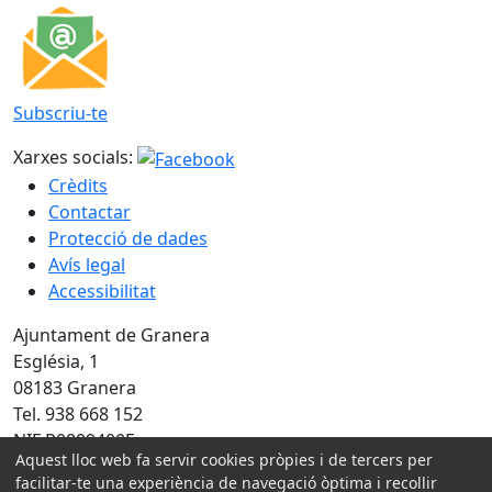
Subscriu-te
Xarxes socials:
Crèdits
Contactar
Protecció de dades
Avís legal
Accessibilitat
Ajuntament de Granera
Església, 1
08183 Granera
Tel. 938 668 152
NIF P0809400E
Aquest lloc web fa servir cookies pròpies i de tercers per
facilitar-te una experiència de navegació òptima i recollir
Amb la col·laboració de: