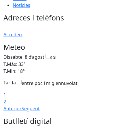
Notícies
Adreces i telèfons
Accedeix
Meteo
Dissabte, 8 d’agost
D
T.Màx: 33°
T
T.Min: 18°
T
Tarda
1
2
Anterior
Següent
Butlletí digital