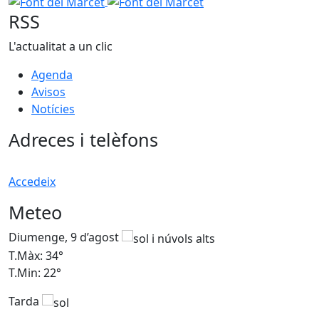
Font del Marcet
Font del Marcet
RSS
L'actualitat a un clic
Agenda
Avisos
Notícies
Adreces i telèfons
Accedeix
Meteo
Diumenge, 9 d’agost
D
T.Màx: 34°
T
T.Min: 22°
T
Tarda
T