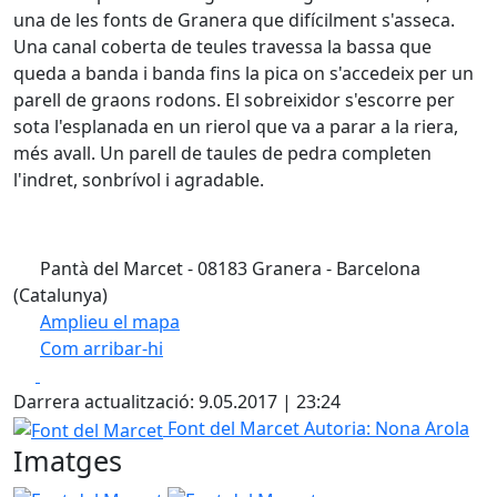
una de les fonts de Granera que difícilment s'asseca.
Una canal coberta de teules travessa la bassa que
queda a banda i banda fins la pica on s'accedeix per un
parell de graons rodons. El sobreixidor s'escorre per
sota l'esplanada en un rierol que va a parar a la riera,
més avall. Un parell de taules de pedra completen
l'indret, sonbrívol i agradable.
Pantà del Marcet - 08183 Granera - Barcelona
(Catalunya)
Amplieu el mapa
Com arribar-hi
Leaflet
| ©
OpenStreetMap
contributors
Facebook
X
+
Darrera actualització: 9.05.2017 | 23:24
−
Font del Marcet
Font del Marcet
Autoria: Nona Arola
Imatges