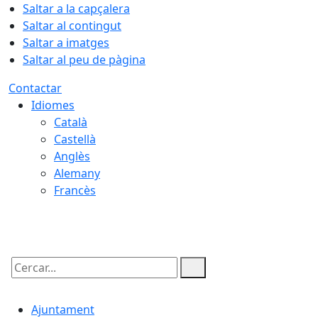
Saltar a la capçalera
Saltar al contingut
Saltar a imatges
Saltar al peu de pàgina
Contactar
Idiomes
Català
Castellà
Anglès
Alemany
Francès
08.08.2026 | 15:29
Cercar:
Ajuntament