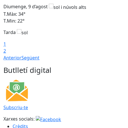
Diumenge, 9 d’agost
D
T.Màx: 34°
T
T.Min: 22°
T
Tarda
T
1
2
Anterior
Següent
Butlletí digital
Subscriu-te
Xarxes socials:
Crèdits