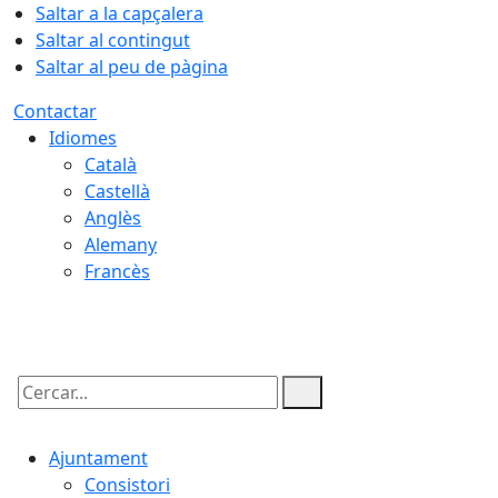
Saltar a la capçalera
Saltar al contingut
Saltar al peu de pàgina
Contactar
Idiomes
Català
Castellà
Anglès
Alemany
Francès
09.08.2026 | 06:26
Cercar:
Ajuntament
Consistori