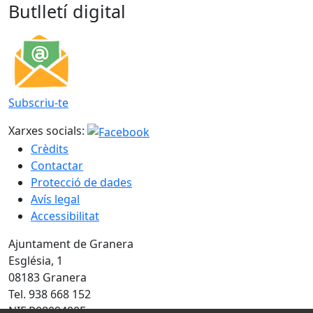
Butlletí digital
Subscriu-te
Xarxes socials:
Crèdits
Contactar
Protecció de dades
Avís legal
Accessibilitat
Ajuntament de Granera
Església, 1
08183 Granera
Tel. 938 668 152
NIF P0809400E