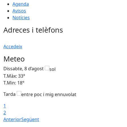
Agenda
Avisos
Notícies
Adreces i telèfons
Accedeix
Meteo
Dissabte, 8 d’agost
D
T.Màx: 33°
T
T.Min: 18°
T
Tarda
1
2
Anterior
Següent