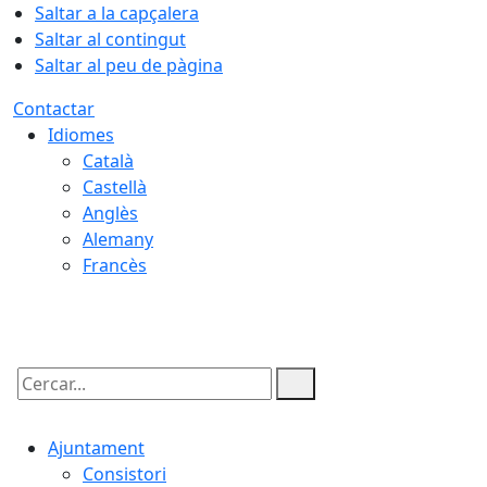
Saltar a la capçalera
Saltar al contingut
Saltar al peu de pàgina
Contactar
Idiomes
Català
Castellà
Anglès
Alemany
Francès
07.08.2026 | 20:31
Cercar:
Ajuntament
Consistori